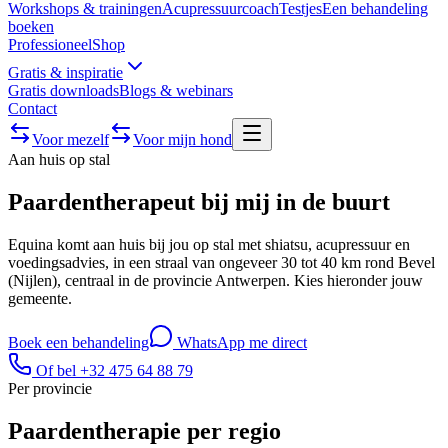
Workshops & trainingen
Acupressuurcoach
Testjes
Een behandeling
boeken
Professioneel
Shop
Gratis & inspiratie
Gratis downloads
Blogs & webinars
Contact
Voor mezelf
Voor mijn hond
Aan huis op stal
Paardentherapeut bij mij in de buurt
Equina komt aan huis bij jou op stal met shiatsu, acupressuur en
voedingsadvies, in een straal van ongeveer 30 tot 40 km rond Bevel
(Nijlen), centraal in de provincie Antwerpen. Kies hieronder jouw
gemeente.
Boek een behandeling
WhatsApp me direct
Of bel +32 475 64 88 79
Per provincie
Paardentherapie per regio