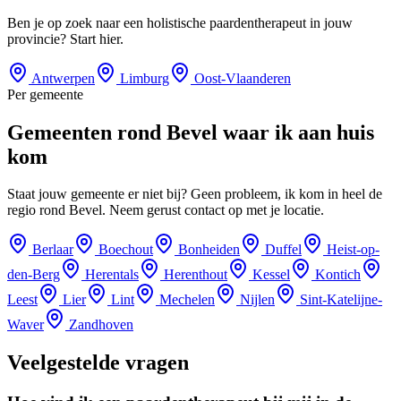
Ben je op zoek naar een holistische paardentherapeut in jouw
provincie? Start hier.
Antwerpen
Limburg
Oost-Vlaanderen
Per gemeente
Gemeenten rond Bevel waar ik aan huis
kom
Staat jouw gemeente er niet bij? Geen probleem, ik kom in heel de
regio rond Bevel. Neem gerust contact op met je locatie.
Berlaar
Boechout
Bonheiden
Duffel
Heist-op-
den-Berg
Herentals
Herenthout
Kessel
Kontich
Leest
Lier
Lint
Mechelen
Nijlen
Sint-Katelijne-
Waver
Zandhoven
Veelgestelde vragen