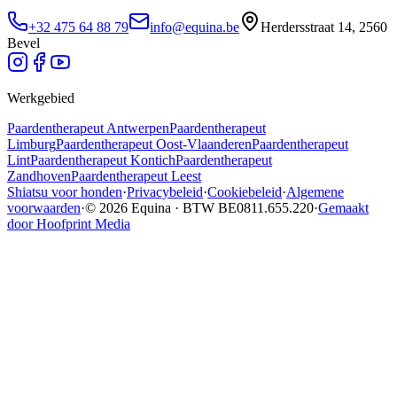
+32 475 64 88 79
info@equina.be
Herdersstraat 14, 2560
Bevel
Werkgebied
Paardentherapeut
Antwerpen
Paardentherapeut
Limburg
Paardentherapeut
Oost-Vlaanderen
Paardentherapeut
Lint
Paardentherapeut
Kontich
Paardentherapeut
Zandhoven
Paardentherapeut
Leest
Shiatsu voor honden
·
Privacybeleid
·
Cookiebeleid
·
Algemene
voorwaarden
·
© 2026 Equina · BTW BE0811.655.220
·
Gemaakt
door Hoofprint Media