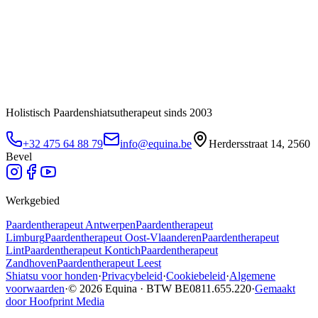
Holistisch Paardenshiatsutherapeut sinds 2003
+32 475 64 88 79
info@equina.be
Herdersstraat 14, 2560
Bevel
Werkgebied
Paardentherapeut
Antwerpen
Paardentherapeut
Limburg
Paardentherapeut
Oost-Vlaanderen
Paardentherapeut
Lint
Paardentherapeut
Kontich
Paardentherapeut
Zandhoven
Paardentherapeut
Leest
Shiatsu voor honden
·
Privacybeleid
·
Cookiebeleid
·
Algemene
voorwaarden
·
© 2026 Equina · BTW BE0811.655.220
·
Gemaakt
door Hoofprint Media