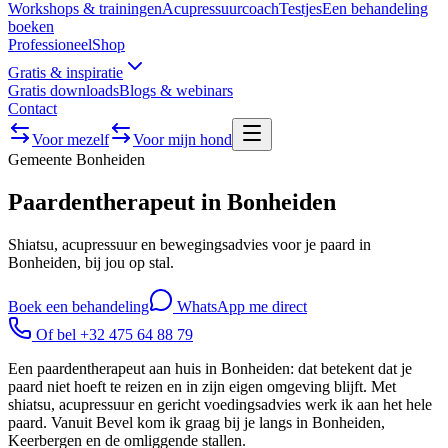
Workshops & trainingen
Acupressuurcoach
Testjes
Een behandeling
boeken
Professioneel
Shop
Gratis & inspiratie
Gratis downloads
Blogs & webinars
Contact
Voor mezelf
Voor mijn hond
Gemeente
Bonheiden
Paardentherapeut in Bonheiden
Shiatsu, acupressuur en bewegingsadvies voor je paard in
Bonheiden, bij jou op stal.
Boek een behandeling
WhatsApp me direct
Of bel +32 475 64 88 79
Een paardentherapeut aan huis in Bonheiden: dat betekent dat je
paard niet hoeft te reizen en in zijn eigen omgeving blijft. Met
shiatsu, acupressuur en gericht voedingsadvies werk ik aan het hele
paard. Vanuit Bevel kom ik graag bij je langs in Bonheiden,
Keerbergen en de omliggende stallen.