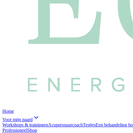
Home
Voor mijn paard
Workshops & trainingen
Acupressuurcoach
Testjes
Een behandeling b
Professioneel
Shop