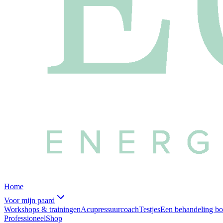
Home
Voor mijn paard
Workshops & trainingen
Acupressuurcoach
Testjes
Een behandeling b
Professioneel
Shop