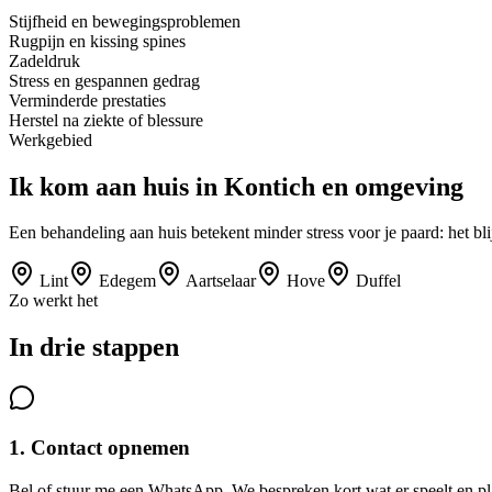
Stijfheid en bewegingsproblemen
Rugpijn en kissing spines
Zadeldruk
Stress en gespannen gedrag
Verminderde prestaties
Herstel na ziekte of blessure
Werkgebied
Ik kom aan huis in
Kontich
en omgeving
Een behandeling aan huis betekent minder stress voor je paard: het bl
Lint
Edegem
Aartselaar
Hove
Duffel
Zo werkt het
In drie stappen
1. Contact opnemen
Bel of stuur me een WhatsApp. We bespreken kort wat er speelt en p