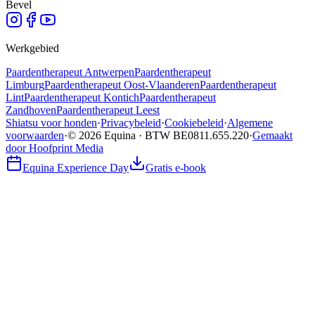
Bevel
Werkgebied
Paardentherapeut
Antwerpen
Paardentherapeut
Limburg
Paardentherapeut
Oost-Vlaanderen
Paardentherapeut
Lint
Paardentherapeut
Kontich
Paardentherapeut
Zandhoven
Paardentherapeut
Leest
Shiatsu voor honden
·
Privacybeleid
·
Cookiebeleid
·
Algemene
voorwaarden
·
© 2026 Equina · BTW BE0811.655.220
·
Gemaakt
door Hoofprint Media
Equina Experience Day
Gratis e-book