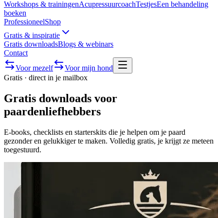
Workshops & trainingen
Acupressuurcoach
Testjes
Een behandeling
boeken
Professioneel
Shop
Gratis & inspiratie
Gratis downloads
Blogs & webinars
Contact
Voor mezelf
Voor mijn hond
Gratis · direct in je mailbox
Gratis downloads voor
paardenliefhebbers
E-books, checklists en starterskits die je helpen om je paard
gezonder en gelukkiger te maken. Volledig gratis, je krijgt ze meteen
toegestuurd.