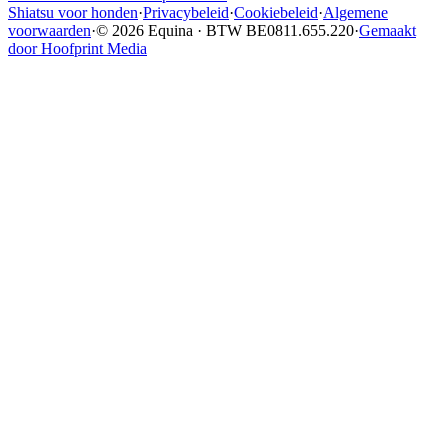
Shiatsu voor honden
·
Privacybeleid
·
Cookiebeleid
·
Algemene
voorwaarden
·
© 2026 Equina · BTW BE0811.655.220
·
Gemaakt
door Hoofprint Media