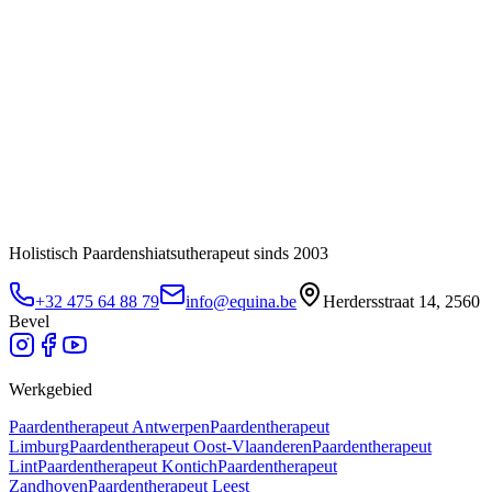
Holistisch Paardenshiatsutherapeut sinds 2003
+32 475 64 88 79
info@equina.be
Herdersstraat 14, 2560
Bevel
Werkgebied
Paardentherapeut
Antwerpen
Paardentherapeut
Limburg
Paardentherapeut
Oost-Vlaanderen
Paardentherapeut
Lint
Paardentherapeut
Kontich
Paardentherapeut
Zandhoven
Paardentherapeut
Leest