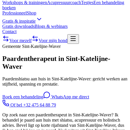
Workshops & trainingen
Acupressuurcoach
Testjes
Een behandeling
boeken
Professioneel
Shop
Gratis & inspiratie
Gratis downloads
Blogs & webinars
Contact
Voor mezelf
Voor mijn hond
Gemeente
Sint-Katelijne-Waver
Paardentherapeut in Sint-Katelijne-
Waver
Paardenshiatsu aan huis in Sint-Katelijne-Waver: gericht werken aan
stijfheid, spanning en prestatie.
Boek een behandeling
WhatsApp me direct
Of bel +32 475 64 88 79
Op zoek naar een paardentherapeut in Sint-Katelijne-Waver? Ik
behandel je paard aan huis met shiatsu, acupressuur en holistisch
advies. Bevel ligt op korte rijafstand van Sint-Katelijne-Waver, dus