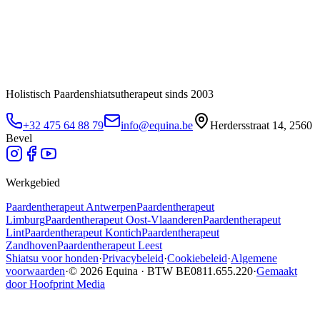
Holistisch Paardenshiatsutherapeut sinds 2003
+32 475 64 88 79
info@equina.be
Herdersstraat 14, 2560
Bevel
Werkgebied
Paardentherapeut
Antwerpen
Paardentherapeut
Limburg
Paardentherapeut
Oost-Vlaanderen
Paardentherapeut
Lint
Paardentherapeut
Kontich
Paardentherapeut
Zandhoven
Paardentherapeut
Leest
Shiatsu voor honden
·
Privacybeleid
·
Cookiebeleid
·
Algemene
voorwaarden
·
© 2026 Equina · BTW BE0811.655.220
·
Gemaakt
door Hoofprint Media