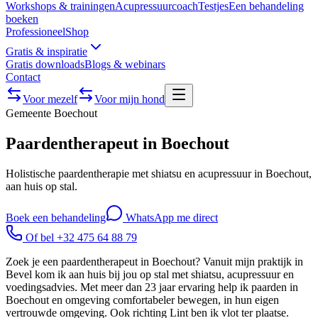
Workshops & trainingen
Acupressuurcoach
Testjes
Een behandeling
boeken
Professioneel
Shop
Gratis & inspiratie
Gratis downloads
Blogs & webinars
Contact
Voor mezelf
Voor mijn hond
Gemeente
Boechout
Paardentherapeut in Boechout
Holistische paardentherapie met shiatsu en acupressuur in Boechout,
aan huis op stal.
Boek een behandeling
WhatsApp me direct
Of bel +32 475 64 88 79
Zoek je een paardentherapeut in Boechout? Vanuit mijn praktijk in
Bevel kom ik aan huis bij jou op stal met shiatsu, acupressuur en
voedingsadvies. Met meer dan 23 jaar ervaring help ik paarden in
Boechout en omgeving comfortabeler bewegen, in hun eigen
vertrouwde omgeving. Ook richting Lint ben ik vlot ter plaatse.