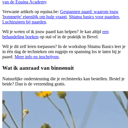
van de Equina Academy
.
Verwante artikels op equina.be:
Gespannen paard: waarom jouw
'bommetje' eigenlijk om hulp vraagt
,
Shiatsu basics voor paarden
,
Luchtzuigen bij paarden
.
Wil je weten of ik jouw
paard
kan helpen? Je kan altijd
een
behandeling boeken
op stal of in de praktijk in Bevel.
Wil je dit zelf leren toepassen? In de workshop Shiatsu Basics leer je
in één dag de technieken om rugpijn en spanning los te laten bij je
paard
.
Meer info en inschrijven
.
Wat ik aanraad van binnenuit
Natuurlijke ondersteuning die je rechtstreeks kan bestellen.
Bestel je
beide? Dan is de verzending gratis.