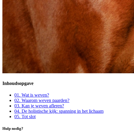
Inhoudsopgave
01
.
Wat is weven?
02
.
Waarom weven paarden?
03
.
Kan je weven afleren?
04
.
De holistische kijk: spanning in het lichaam
05
.
Tot slot
Hulp nodig?