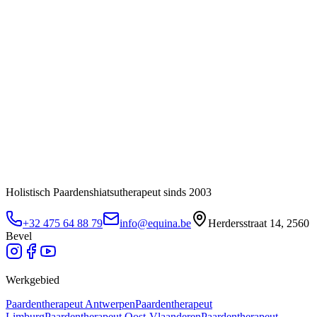
Holistisch Paardenshiatsutherapeut sinds 2003
+32 475 64 88 79
info@equina.be
Herdersstraat 14, 2560
Bevel
Werkgebied
Paardentherapeut
Antwerpen
Paardentherapeut
Limburg
Paardentherapeut
Oost-Vlaanderen
Paardentherapeut