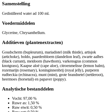
Samenstelling
Gedistilleerd water ad 100 ml.
Voedermiddelen
Glycerine, Chrysanthellum.
Additieven (plantenextracten)
Goudscherm (bupleurum), mariadistel (milk thistle), artisjok
(artichoke), boldo, paardenbloem (dandelion leaf), zwarte aalbes
(black currant), meidoorn (hawthorn), varkensgras (common
knotgrass), Kaapse aloë (cape aloe), citroenmelisse (lemon balm),
rozemarijn (rosemary), koninginnenbrij (royal jelly), purperen
rudbeckia (echinacea), munt (mint), grote brandnetel (nettleroot),
heermoes (horsetail) en papaver (poppy).
Analytische bestanddelen
Vocht
:
97,00 %
Ruwe as
:
1,50 %
Ruw eiwit
:
0,50 %
Ruw vet
:
0,50 %