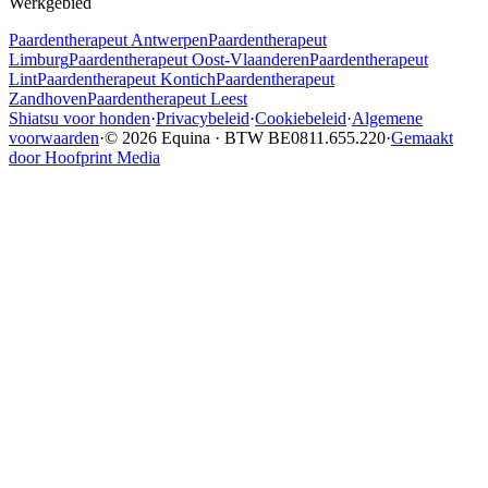
Werkgebied
Paardentherapeut
Antwerpen
Paardentherapeut
Limburg
Paardentherapeut
Oost-Vlaanderen
Paardentherapeut
Lint
Paardentherapeut
Kontich
Paardentherapeut
Zandhoven
Paardentherapeut
Leest
Shiatsu voor honden
·
Privacybeleid
·
Cookiebeleid
·
Algemene
voorwaarden
·
© 2026 Equina · BTW BE0811.655.220
·
Gemaakt
door Hoofprint Media