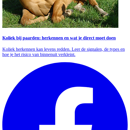
Koliek bij paarden: herkennen en wat je direct moet doen
Koliek herkennen kan levens redden. Leer de signalen, de types en
hoe je het risico van binnenuit verkleint.