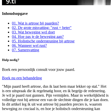
Inhoudsopgave
01
.
Wat is artrose bij paarden?
02
.
De grote misvatting: "rust = beter"
03
.
Wat beweging wel doet
04
.
Hoe pas je de beweging aan?
05
.
Holistische ondersteuning bij artrose
06
.
Wanneer wel rust?
07
.
Samenvatting
Hulp nodig?
Boek een persoonlijk consult voor jouw paard.
Boek nu een behandeling
"Mijn paard heeft artrose, dus ik laat hem maar lekker op stal." Het
is een uitspraak die ik regelmatig hoor, en ik begrijp de redenering.
Je wil je paard rust gunnen. Pijn vermijden. Maar in werkelijkheid is
volledige rust bij artrose een van de slechtste dingen die je kan doen.
In dit artikel leg ik uit wat artrose bij paarden precies is, waarom
beweging zo cruciaal is, en hoe je holistisch ondersteuning kan