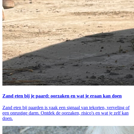
Zand eten bij je paard: oorzaken en wat je eraan kan doen
Zand eten bij paarden is vaak een signaal van tekorten, verveling of
een onrustige darm. Ontdek de oorzaken, risico's en wat je zelf kan
doen.