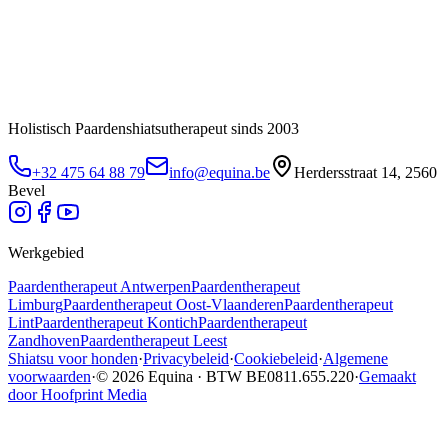
Holistisch Paardenshiatsutherapeut sinds 2003
+32 475 64 88 79
info@equina.be
Herdersstraat 14, 2560
Bevel
Werkgebied
Paardentherapeut
Antwerpen
Paardentherapeut
Limburg
Paardentherapeut
Oost-Vlaanderen
Paardentherapeut
Lint
Paardentherapeut
Kontich
Paardentherapeut
Zandhoven
Paardentherapeut
Leest
Shiatsu voor honden
·
Privacybeleid
·
Cookiebeleid
·
Algemene
voorwaarden
·
© 2026 Equina · BTW BE0811.655.220
·
Gemaakt
door Hoofprint Media