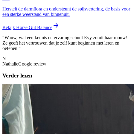
Herstelt de darmflora en ondersteunt de spijsvertering, de basis voor
een sterke weerstand van binnenuit.
Bekijk
Horse Gut Balance
“
Wauw, wat een kennis en ervaring schudt Evy zo uit haar mouw!
Ze geeft het vertrouwen dat je zelf kunt beginnen met leren en
oefenen.
”
N
Nathalie
Google review
Verder lezen