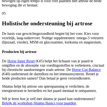
bewegen op eigen tempo is voor veel paarden met artrose de beste
beweging die er bestaat.
05
Holistische ondersteuning bij artrose
De basis van gewrichtsgezondheid begint bij het voer. Kies voor
vezelrijk, laag-suikervoer. Nuttige supplementen: omega-3 vetzuren
(lijnzaad, visolie), MSM en glucosamine, kurkuma en magnesium.
Producten bij artrose
De
Horse Inner Reset
(€45) helpt het lichaam van je paard te
ontgiften en de absorptie van voedingsstoffen te verbeteren, cruciaal
bij chronische aandoeningen zoals artrose. De
Horse Gut Balance
(€40) ondersteunt de darmflora en het immuunsysteem. Bestel je
beide producten samen? Dan betaal je geen verzendkosten.
Shiatsu helpt bij artrose om spierspanning te verlichten, de
energiestroom te herstellen en het paard mentaal te ontspannen.
Wil je leren hoe je zelf met shiatsu je paard kan ondersteunen?
Bekijk de workshop Shiatsu Basics voor paarden
.