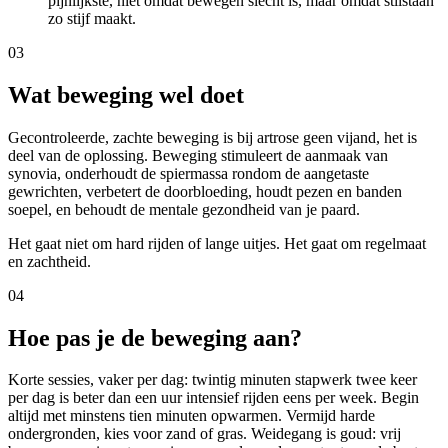
pijnlijkste, niet omdat bewegen slecht is, maar omdat stilstaan
zo stijf maakt.
03
Wat beweging wel doet
Gecontroleerde, zachte beweging is bij artrose geen vijand, het is
deel van de oplossing. Beweging stimuleert de aanmaak van
synovia, onderhoudt de spiermassa rondom de aangetaste
gewrichten, verbetert de doorbloeding, houdt pezen en banden
soepel, en behoudt de mentale gezondheid van je paard.
Het gaat niet om hard rijden of lange uitjes. Het gaat om regelmaat
en zachtheid.
04
Hoe pas je de beweging aan?
Korte sessies, vaker per dag: twintig minuten stapwerk twee keer
per dag is beter dan een uur intensief rijden eens per week. Begin
altijd met minstens tien minuten opwarmen. Vermijd harde
ondergronden, kies voor zand of gras. Weidegang is goud: vrij