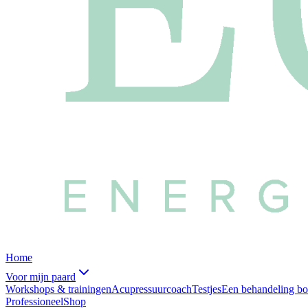
Home
Voor mijn paard
Workshops & trainingen
Acupressuurcoach
Testjes
Een behandeling b
Professioneel
Shop