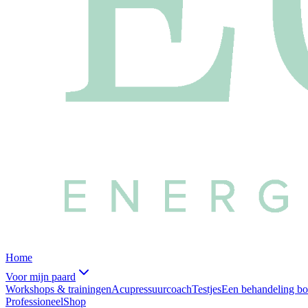
Home
Voor mijn paard
Workshops & trainingen
Acupressuurcoach
Testjes
Een behandeling b
Professioneel
Shop