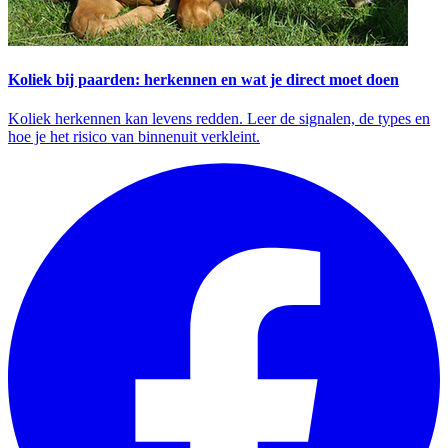
Koliek bij paarden: herkennen en wat je direct moet doen
Koliek herkennen kan levens redden. Leer de signalen, de types en
hoe je het risico van binnenuit verkleint.