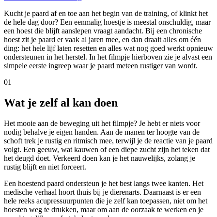
Kucht je paard af en toe aan het begin van de training, of klinkt het
de hele dag door? Een eenmalig hoestje is meestal onschuldig, maar
een hoest die blijft aanslepen vraagt aandacht. Bij een chronische
hoest zit je paard er vaak al jaren mee, en dan draait alles om één
ding: het hele lijf laten resetten en alles wat nog goed werkt opnieuw
ondersteunen in het herstel. In het filmpje hierboven zie je alvast een
simpele eerste ingreep waar je paard meteen rustiger van wordt.
01
Wat je zelf al kan doen
Het mooie aan de beweging uit het filmpje? Je hebt er niets voor
nodig behalve je eigen handen. Aan de manen ter hoogte van de
schoft trek je rustig en ritmisch mee, terwijl je de reactie van je paard
volgt. Een geeuw, wat kauwen of een diepe zucht zijn het teken dat
het deugd doet. Verkeerd doen kan je het nauwelijks, zolang je
rustig blijft en niet forceert.
Een hoestend paard ondersteun je het best langs twee kanten. Het
medische verhaal hoort thuis bij je dierenarts. Daarnaast is er een
hele reeks acupressuurpunten die je zelf kan toepassen, niet om het
hoesten weg te drukken, maar om aan de oorzaak te werken en je