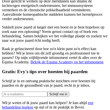
Door gericht te werken op deze meridianen kan shiatsu de
luchtwegen energetisch ondersteunen, het immuunsysteem
versterken en de chronische prikkelbaarheid verminderen.
Aanvullende homeopathische middelen kunnen het herstelproces
verder ondersteunen.
Sukkelt jouw paard al langer met een hoest en je bent hopeloos op
zoek naar een oplossing? Neem gerust contact op of boek een
behandeling. Samen bekijken we het volledige plaatje en zoeken we
naar wat jouw paard écht nodig heeft.
Raak je gefascineerd door hoe zo'n klein punt zo'n effect kan
hebben? Wil je leren om dit zelf grondig en professioneel toe te
passen? Op mijn vrijblijvende infomoment vertel ik alles over de
Equina Academy.
Bekijk de Equina Academy en het infomoment
.
Gratis: Evy's tips over hoesten bij paarden
Schrijf je in en ontvang praktische inzichten over hoesten bij
paarden en de gezondheid van je paard, recht in je inbox.
Schrijf me in
Wil je weten of ik jouw
paard
kan helpen? Je kan altijd
een
behandeling boeken
op stal of in de praktijk in Bevel.