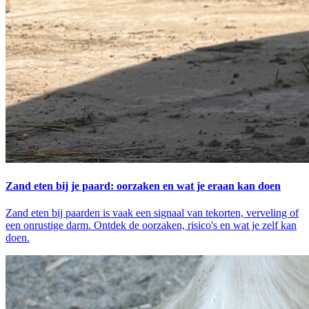
Zand eten bij je paard: oorzaken en wat je eraan kan doen
Zand eten bij paarden is vaak een signaal van tekorten, verveling of
een onrustige darm. Ontdek de oorzaken, risico's en wat je zelf kan
doen.