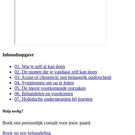
Inhoudsopgave
01
.
Wat je zelf al kan doen
02
.
De punten die je vandaag zelf kan doen
03
.
Acuut of chronisch: een belangrijk onderscheid
04
.
Symptomen om op te letten
05
.
De meest voorkomende oorzaken
06
.
Behandelen en voorkomen
07
.
Holistische ondersteuning bij hoesten
Hulp nodig?
Boek een persoonlijk consult voor jouw paard.
Boek nu een behandeling