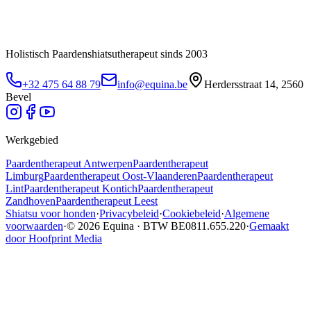
Holistisch Paardenshiatsutherapeut sinds 2003
+32 475 64 88 79
info@equina.be
Herdersstraat 14, 2560
Bevel
Werkgebied
Paardentherapeut
Antwerpen
Paardentherapeut
Limburg
Paardentherapeut
Oost-Vlaanderen
Paardentherapeut
Lint
Paardentherapeut
Kontich
Paardentherapeut
Zandhoven
Paardentherapeut
Leest
Shiatsu voor honden
·
Privacybeleid
·
Cookiebeleid
·
Algemene
voorwaarden
·
© 2026 Equina · BTW BE0811.655.220
·
Gemaakt
door Hoofprint Media