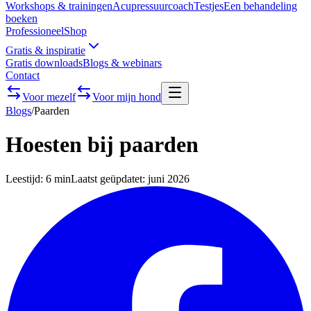
Workshops & trainingen
Acupressuurcoach
Testjes
Een behandeling
boeken
Professioneel
Shop
Gratis & inspiratie
Gratis downloads
Blogs & webinars
Contact
Voor mezelf
Voor mijn hond
Blogs
/
Paarden
Hoesten bij paarden
Leestijd:
6 min
Laatst geüpdatet:
juni 2026