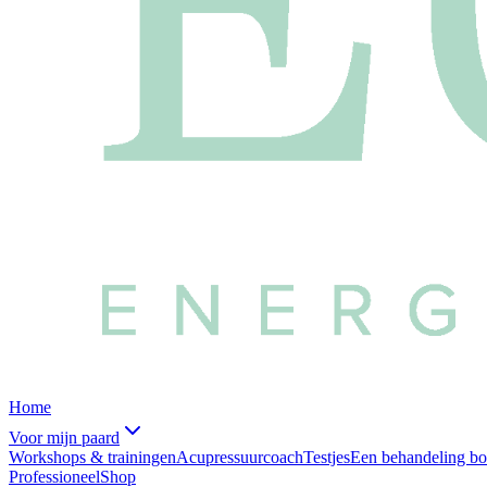
Home
Voor mijn paard
Workshops & trainingen
Acupressuurcoach
Testjes
Een behandeling b
Professioneel
Shop