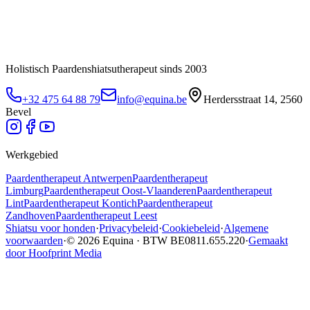
Holistisch Paardenshiatsutherapeut sinds 2003
+32 475 64 88 79
info@equina.be
Herdersstraat 14, 2560
Bevel
Werkgebied
Paardentherapeut
Antwerpen
Paardentherapeut
Limburg
Paardentherapeut
Oost-Vlaanderen
Paardentherapeut
Lint
Paardentherapeut
Kontich
Paardentherapeut
Zandhoven
Paardentherapeut
Leest
Shiatsu voor honden
·
Privacybeleid
·
Cookiebeleid
·
Algemene
voorwaarden
·
© 2026 Equina · BTW BE0811.655.220
·
Gemaakt
door Hoofprint Media