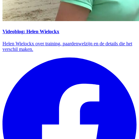
Videoblog: Helen Wielockx
Helen Wielockx over training, paardenwelzijn en de details die het
verschil maken.