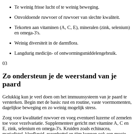
Te weinig frisse lucht of te weinig beweging.
Onvoldoende ruwvoer of ruwvoer van slechte kwaliteit.
Tekorten aan vitaminen (A, C, E), mineralen (zink, selenium)
en omega-3's.
Weinig diversiteit in de darmflora.
Langdurig medicijn- of ontwormingsmiddelengebruik.
03
Zo ondersteun je de weerstand van je
paard
Gelukkig kun je veel doen om het immuunsysteem van je paard te
versterken. Begin met de basis: rust en routine, vaste voermomenten,
dagelijkse beweging en zo weinig mogelijk stress.
Zorg voor kwalitatief ruwvoer en voeg eventueel luzerne of zemelen
toe voor vezelvariatie. Supplementeer gericht met vitamine A, C en
E, zink, selenium en omega-3's. Kruiden zoals echinacea,
mariadistel, kleefkruid, rozenbottel en tijm kunnen ook een mooie