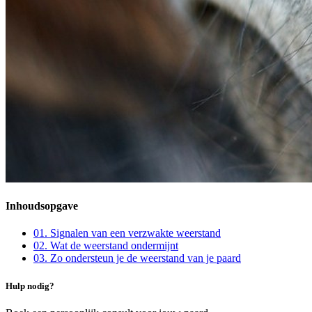
Inhoudsopgave
01
.
Signalen van een verzwakte weerstand
02
.
Wat de weerstand ondermijnt
03
.
Zo ondersteun je de weerstand van je paard
Hulp nodig?