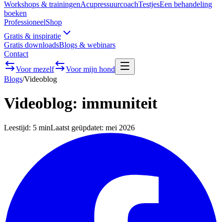
Workshops & trainingen
Acupressuurcoach
Testjes
Een behandeling
boeken
Professioneel
Shop
Gratis & inspiratie
Gratis downloads
Blogs & webinars
Contact
Voor mezelf
Voor mijn hond
Blogs
/
Videoblog
Videoblog: immuniteit
Leestijd:
5 min
Laatst geüpdatet:
mei 2026