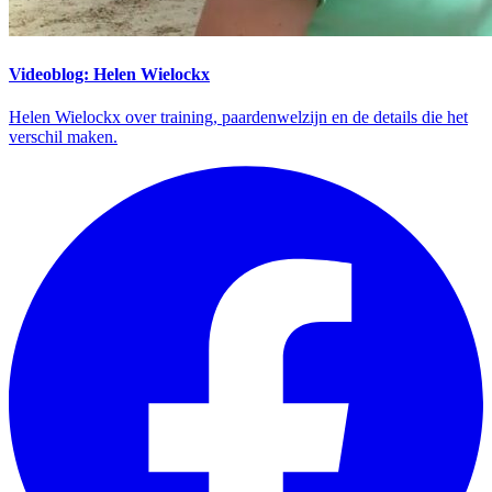
Videoblog: Helen Wielockx
Helen Wielockx over training, paardenwelzijn en de details die het
verschil maken.