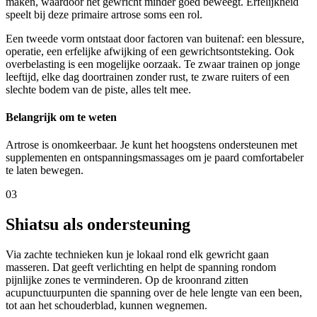
maken, waardoor het gewricht minder goed beweegt. Erfelijkheid
speelt bij deze primaire artrose soms een rol.
Een tweede vorm ontstaat door factoren van buitenaf: een blessure,
operatie, een erfelijke afwijking of een gewrichtsontsteking. Ook
overbelasting is een mogelijke oorzaak. Te zwaar trainen op jonge
leeftijd, elke dag doortrainen zonder rust, te zware ruiters of een
slechte bodem van de piste, alles telt mee.
Belangrijk om te weten
Artrose is onomkeerbaar. Je kunt het hoogstens ondersteunen met
supplementen en ontspanningsmassages om je paard comfortabeler
te laten bewegen.
03
Shiatsu als ondersteuning
Via zachte technieken kun je lokaal rond elk gewricht gaan
masseren. Dat geeft verlichting en helpt de spanning rondom
pijnlijke zones te verminderen. Op de kroonrand zitten
acupunctuurpunten die spanning over de hele lengte van een been,
tot aan het schouderblad, kunnen wegnemen.