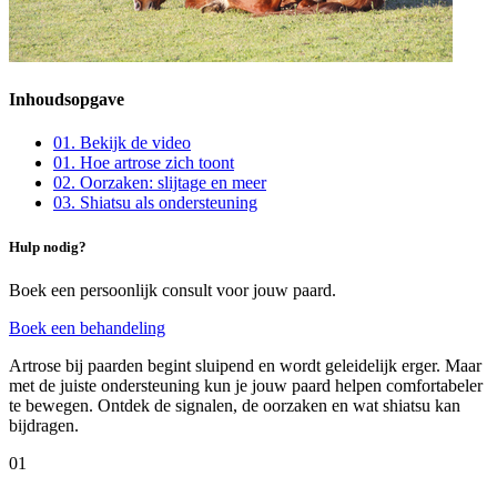
Inhoudsopgave
01
.
Bekijk de video
01
.
Hoe artrose zich toont
02
.
Oorzaken: slijtage en meer
03
.
Shiatsu als ondersteuning
Hulp nodig?
Boek een persoonlijk consult voor jouw paard.
Boek een behandeling
Artrose bij paarden begint sluipend en wordt geleidelijk erger. Maar
met de juiste ondersteuning kun je jouw paard helpen comfortabeler
te bewegen. Ontdek de signalen, de oorzaken en wat shiatsu kan
bijdragen.
01