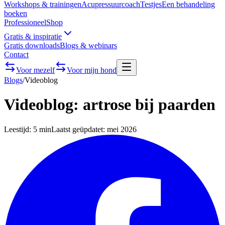
Workshops & trainingen
Acupressuurcoach
Testjes
Een behandeling
boeken
Professioneel
Shop
Gratis & inspiratie
Gratis downloads
Blogs & webinars
Contact
Voor mezelf
Voor mijn hond
Blogs
/
Videoblog
Videoblog: artrose bij paarden
Leestijd:
5 min
Laatst geüpdatet:
mei 2026