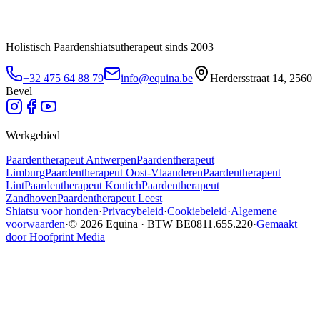
Holistisch Paardenshiatsutherapeut sinds 2003
+32 475 64 88 79
info@equina.be
Herdersstraat 14, 2560
Bevel
Werkgebied
Paardentherapeut
Antwerpen
Paardentherapeut
Limburg
Paardentherapeut
Oost-Vlaanderen
Paardentherapeut
Lint
Paardentherapeut
Kontich
Paardentherapeut
Zandhoven
Paardentherapeut
Leest
Shiatsu voor honden
·
Privacybeleid
·
Cookiebeleid
·
Algemene
voorwaarden
·
© 2026 Equina · BTW BE0811.655.220
·
Gemaakt
door Hoofprint Media