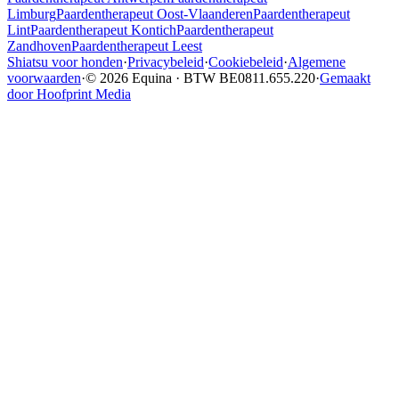
Limburg
Paardentherapeut
Oost-Vlaanderen
Paardentherapeut
Lint
Paardentherapeut
Kontich
Paardentherapeut
Zandhoven
Paardentherapeut
Leest
Shiatsu voor honden
·
Privacybeleid
·
Cookiebeleid
·
Algemene
voorwaarden
·
© 2026 Equina · BTW BE0811.655.220
·
Gemaakt
door Hoofprint Media