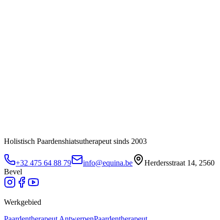
Holistisch Paardenshiatsutherapeut sinds 2003
+32 475 64 88 79
info@equina.be
Herdersstraat 14, 2560
Bevel
Werkgebied
Paardentherapeut
Antwerpen
Paardentherapeut