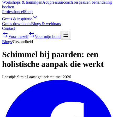
Workshops & trainingen
Acupressuurcoach
Testjes
Een behandeling
boeken
Professioneel
Shop
Gratis & inspiratie
Gratis downloads
Blogs & webinars
Contact
Voor mezelf
Voor mijn hond
Blogs
/
Gezondheid
Schimmel bij paarden: een
holistische aanpak die werkt
Leestijd:
9 min
Laatst geüpdatet:
mei 2026