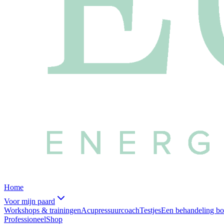
Home
Voor mijn paard
Workshops & trainingen
Acupressuurcoach
Testjes
Een behandeling b
Professioneel
Shop