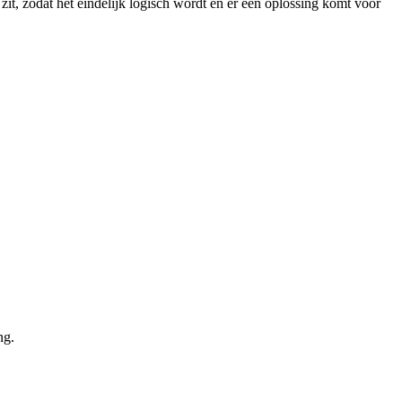
 zit, zodat het eindelijk logisch wordt én er een oplossing komt voor
ng.