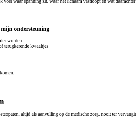
 Ik voel waar spanning zit, waar het lichaam vastloopt en wat daarachter
 mijn ondersteuning
uder worden
of terugkerende kwaaltjes
e komen.
am
teopaten, altijd als aanvulling op de medische zorg, nooit ter vervangi