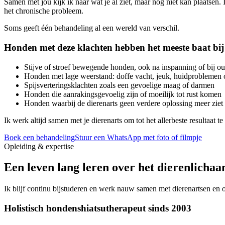
Samen met jou kijk ik naar wat je al ziet, maar nog niet kan plaatsen.
het chronische probleem.
Soms geeft één behandeling al een wereld van verschil.
Honden met deze klachten hebben het meeste baat bij
Stijve of stroef bewegende honden, ook na inspanning of bij o
Honden met lage weerstand: doffe vacht, jeuk, huidproblemen 
Spijsverteringsklachten zoals een gevoelige maag of darmen
Honden die aanrakingsgevoelig zijn of moeilijk tot rust komen
Honden waarbij de dierenarts geen verdere oplossing meer ziet
Ik werk altijd samen met je dierenarts om tot het allerbeste resultaat t
Boek een behandeling
Stuur een WhatsApp met foto of filmpje
Opleiding & expertise
Een leven lang leren over het dierenlicha
Ik blijf continu bijstuderen en werk nauw samen met dierenartsen en os
Holistisch hondenshiatsutherapeut sinds 2003