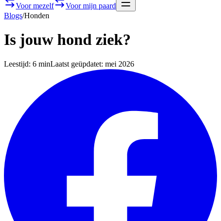
Voor mezelf
Voor mijn paard
Blogs
/
Honden
Is jouw hond ziek?
Leestijd:
6 min
Laatst geüpdatet:
mei 2026