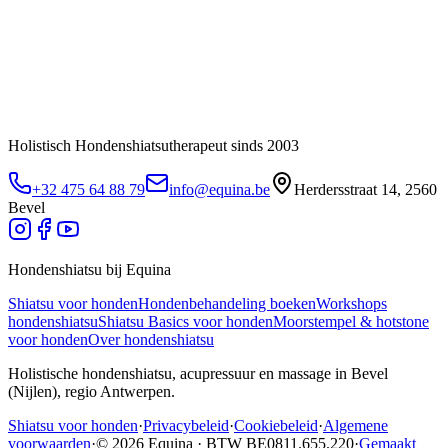
Holistisch Hondenshiatsutherapeut sinds 2003
+32 475 64 88 79
info@equina.be
Herdersstraat 14, 2560
Bevel
Hondenshiatsu bij Equina
Shiatsu voor honden
Hondenbehandeling boeken
Workshops
hondenshiatsu
Shiatsu Basics voor honden
Moorstempel & hotstone
voor honden
Over hondenshiatsu
Holistische hondenshiatsu, acupressuur en massage in Bevel
(Nijlen), regio Antwerpen.
Shiatsu voor honden
·
Privacybeleid
·
Cookiebeleid
·
Algemene
voorwaarden
·
© 2026 Equina · BTW BE0811.655.220
·
Gemaakt