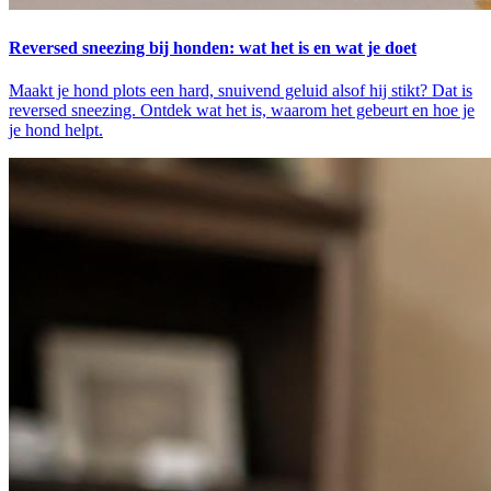
Reversed sneezing bij honden: wat het is en wat je doet
Maakt je hond plots een hard, snuivend geluid alsof hij stikt? Dat is
reversed sneezing. Ontdek wat het is, waarom het gebeurt en hoe je
je hond helpt.