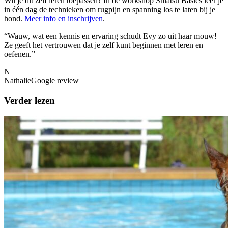
Wil je dit zelf leren toepassen? In de workshop Shiatsu Basics leer je
in één dag de technieken om rugpijn en spanning los te laten bij je
hond
.
Meer info en inschrijven
.
“
Wauw, wat een kennis en ervaring schudt Evy zo uit haar mouw!
Ze geeft het vertrouwen dat je zelf kunt beginnen met leren en
oefenen.
”
N
Nathalie
Google review
Verder lezen