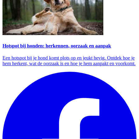
Hotspot bij honden: herkennen, oorzaak en aanpak
Een hotspot bij je hond komt plots op en jeukt hevig. Ontdek hoe je
hem herkent, wat de oorzaak is en hoe je hem aanpakt en voorkomt.