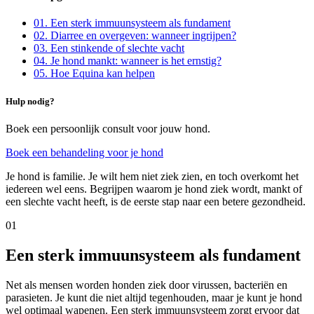
01
.
Een sterk immuunsysteem als fundament
02
.
Diarree en overgeven: wanneer ingrijpen?
03
.
Een stinkende of slechte vacht
04
.
Je hond mankt: wanneer is het ernstig?
05
.
Hoe Equina kan helpen
Hulp nodig?
Boek een persoonlijk consult voor jouw hond.
Boek een behandeling voor je hond
Je hond is familie. Je wilt hem niet ziek zien, en toch overkomt het
iedereen wel eens. Begrijpen waarom je hond ziek wordt, mankt of
een slechte vacht heeft, is de eerste stap naar een betere gezondheid.
01
Een sterk immuunsysteem als fundament
Net als mensen worden honden ziek door virussen, bacteriën en
parasieten. Je kunt die niet altijd tegenhouden, maar je kunt je hond
wel optimaal wapenen. Een sterk immuunsysteem zorgt ervoor dat